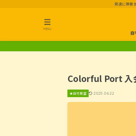
発達に障害
MENU
自
Colorful P
2025.06.22
★自宅教室