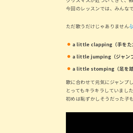
クリスマスが近づいてきて、
今回のレッスンでは、みんな
ただ歌うだけじゃありません
a little clapping（手
a little jumping（ジ
a little stomping（
歌に合わせて元気にジャンプ
とってもキラキラしていまし
初めは恥ずかしそうだった子