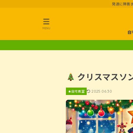
発達に障害
MENU
自
クリスマスソ
2025.06.30
★自宅教室