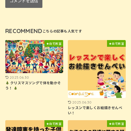
RECOMMEND
★自宅教室
★自宅教室
2025.06.30
クリスマスソングで体を動かそ
う！
2025.06.30
レッスンで楽しくお絵描きせんべ
い！
★自宅教室
★自宅教室