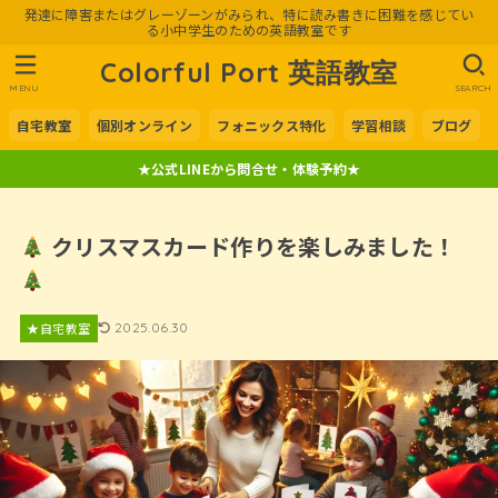
発達に障害またはグレーゾーンがみられ、特に読み書きに困難を感じてい
る小中学生のための英語教室です
Colorful Port 英語教室
MENU
SEARCH
自宅教室
個別オンライン
フォニックス特化
学習相談
ブログ
★公式LINEから問合せ・体験予約★
クリスマスカード作りを楽しみました！
★自宅教室
2025.06.30