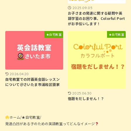
2025.09.05
お子さまの発達に関する疑問や英
語学習のお困り事、Colorful Port
がお手伝いします！
★自宅教室
★自宅教室
2026.04.20
自宅教室での対面英会話レッスン
について＠さいたま市浦和区領家
2025.06.30
宿題をだしません！？
ホーム
★自宅教室
発達凸凹がある子のための英語教室ってどんなイメージ