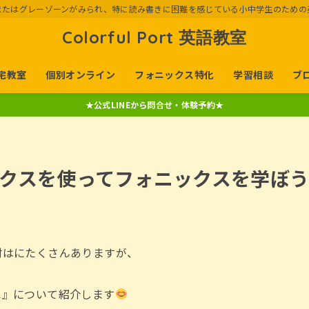
またはグレーゾーンがみられ、特に読み書きに困難を感じている小中学生のための
Colorful Port 英語教室
宅教室
個別オンライン
フォニックス特化
学習相談
ブ
★公式LINEから問合せ・体験予約★
クスを使ってフォニックスを学ぼ
材はにたくさんありますが、
ス
』について紹介します