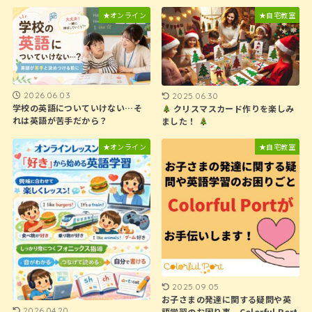
★オンライン
★自宅教室
2026.06.03
2025.06.30
学校の英語についていけない…そ
クリスマスカード作りを楽しみ
れは英語が苦手だから？
ました！
★オンライン
★自宅教室
2025.09.05
お子さまの発達に関する疑問や英
2026.04.20
語学習のお困り事、Colorful Port