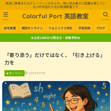
発達に障害またはグレーゾーンがみられ、特に読み書きに困難を感じてい
る小中学生のための英語教室です
Colorful Port 英語教室
MENU
SEARCH
自宅教室
個別オンライン
フォニックス特化
学習相談
ブログ
★公式LINEから問合せ・体験予約★
「寄り添う」だけではなく、「引き上げる」
力を
★オンライン
2025.09.05